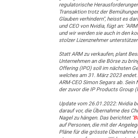
regulatorische Herausforderunge
Transaktion trotz der Bemühungen
Glauben verhindern", heisst es da
und CEO von Nvidia, fügt an: "ARM
und wir werden sie auch in den 
stolzer Lizenznehmer unterstützen
Statt ARM zu verkaufen, plant Bes
Unternehmen an die Börse zu bringe
Offering (IPO) soll im nächsten Ge
welches am 31. März 2023 endet
ARM-CEO Simon Segars ab. Sein N
der zuvor die IP Products Group (
Update vom 26.01.2022: Nvidia bere
darauf vor, die Übernahme des Ch
Nagel zu hängen. Das berichtet "
B
auf Personen, die mit der Angelege
Pläne für die grösste Übernahme i