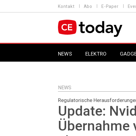
Direkt
Kontakt
Abo
E-Paper
Eve
HEADER
zum
MENU
Inhalt
MAIN NAVIGATION
NEWS
ELEKTRO
GADG
NEWS
Regulatorische Herausforderunge
Update: Nvid
Übernahme 