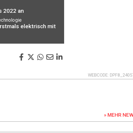
is 2022 an
echnologie
rstmals elektrisch mit
WEBCODE
DPF8_2405
» MEHR NE