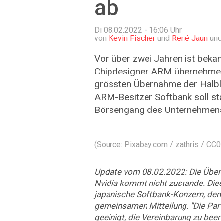
ab
Di 08.02.2022 - 16:06
Uhr
von
Kevin Fischer
und
René Jaun
und
Vor über zwei Jahren ist beka
Chipdesigner ARM übernehmen
grössten Übernahme der Halble
ARM-Besitzer Softbank soll st
Börsengang des Unternehmens
(Source: Pixabay.com / zathris / C
Update vom 08.02.2022: Die Übe
Nvidia kommt nicht zustande. Dies
japanische Softbank-Konzern, dem
gemeinsamen Mitteilung. "Die Par
geeinigt, die Vereinbarung zu bee