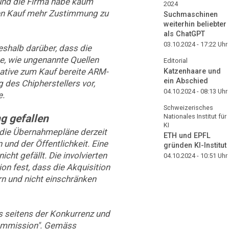
und die Firma habe kaum
2024
den Kauf mehr Zustimmung zu
Suchmaschinen
weiterhin beliebter
als ChatGPT
03.10.2024 - 17:22
Uhr
eshalb darüber, dass die
e, wie ungenannte Quellen
Editorial
native zum Kauf bereite ARM-
Katzenhaare und
ein Abschied
des Chipherstellers vor,
04.10.2024 - 08:13
Uhr
e.
Schweizerisches
g gefallen
Nationales Institut für
KI
M die Übernahmepläne derzeit
ETH und EPFL
und der Öffentlichkeit. Eine
gründen KI-Institut
cht gefällt. Die involvierten
04.10.2024 - 10:51
Uhr
on fest, dass die Akquisition
n und nicht einschränken
 seitens der Konkurrenz und
ommission". Gemäss