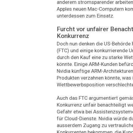
anderem stromsparender arbeiten
Apples neuen Mac-Computern ko
unterdessen zum Einsatz.
Furcht vor unfairer Benacht
Konkurrenz
Doch nun denken die US-Behörde
(FTC) und einige konkurrierende 
durch den Kauf eine zu starke We
könnte. Einige ARM-Kunden befürc
Nvidia künftige ARM-Architekturen
Produkten verzahnen könnte, was 
Wettbewerbsposition verschlechte
Auch das FTC argumentiert gemäss
Konkurrenz unfair benachteiligt w
Gefahr etwa bei Assistenzsystem
für Cloud-Dienste. Nvidia würde 
ausserdem Zugang zu vertrauliche
Konkurrenten bekommen, die Kund