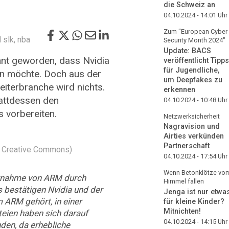
die Schweiz an
04.10.2024 - 14:01
Uhr
Zum "European Cyber
 slk, nba
Security Month 2024"
Update: BACS
nnt geworden, dass Nvidia
veröffentlicht Tipps
für Jugendliche,
 möchte. Doch aus der
um Deepfakes zu
iterbranche wird nichts.
erkennen
attdessen den
04.10.2024 - 10:48
Uhr
 vorbereiten.
Netzwerksicherheit
Nagravision und
Airties verkünden
Partnerschaft
C0 Creative Commons)
04.10.2024 - 17:54
Uhr
Wenn Betonklötze vo
rnahme von ARM durch
Himmel fallen
 bestätigen Nvidia und der
Jenga ist nur etwa
 ARM gehört, in einer
für kleine Kinder?
Mitnichten!
teien haben sich darauf
04.10.2024 - 14:15
Uhr
nden, da erhebliche