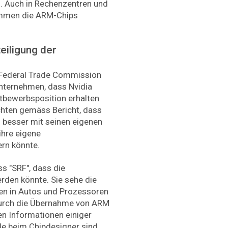
. Auch in Rechenzentren und
mmen die ARM-Chips
eiligung der
 Federal Trade Commission
Unternehmen, dass Nvidia
ttbewerbsposition erhalten
hten gemäss Bericht, dass
 besser mit seinen eigenen
ihre eigene
rn könnte.
 "SRF", dass die
erden könnte. Sie sehe die
en in Autos und Prozessoren
durch die Übernahme von ARM
n Informationen einiger
e beim Chipdesigner sind.