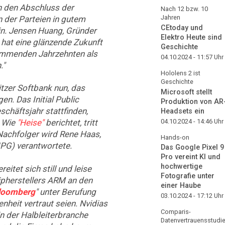
n den Abschluss der
Nach 12 bzw. 10
Jahren
 der Parteien in gutem
CEtoday und
rin. Jensen Huang, Gründer
Elektro Heute sind
 hat eine glänzende Zukunft
Geschichte
kommenden Jahrzehnten als
04.10.2024 - 11:57
Uhr
."
Hololens 2 ist
Geschichte
itzer Softbank nun, das
Microsoft stellt
n. Das Initial Public
Produktion von AR
schäftsjahr stattfinden,
Headsets ein
04.10.2024 - 14:46
Uhr
. Wie
"Heise"
berichtet, tritt
achfolger wird Rene Haas,
Hands-on
IPG) verantwortete.
Das Google Pixel 9
Pro vereint KI und
hochwertige
itet sich still und leise
Fotografie unter
ipherstellers ARM an den
einer Haube
loomberg
" unter Berufung
03.10.2024 - 17:12
Uhr
nheit vertraut seien. Nvidias
Comparis-
n der Halbleiterbranche
Datenvertrauensstudi