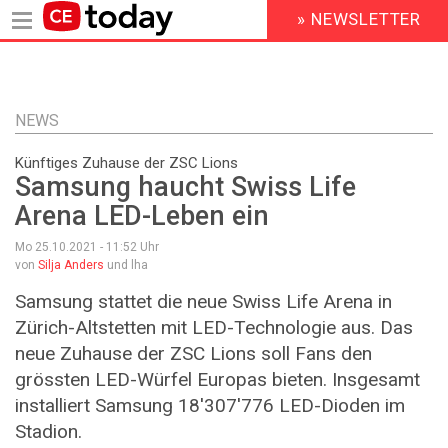
» NEWSLETTER
HEADER
MENU
Direkt
zum
Inhalt
NEWS
Künftiges Zuhause der ZSC Lions
Samsung haucht Swiss Life
Arena LED-Leben ein
Mo 25.10.2021 - 11:52
Uhr
von
Silja Anders
und lha
Samsung stattet die neue Swiss Life Arena in
Zürich-Altstetten mit LED-Technologie aus. Das
neue Zuhause der ZSC Lions soll Fans den
grössten LED-Würfel Europas bieten. Insgesamt
installiert Samsung 18'307'776 LED-Dioden im
Stadion.