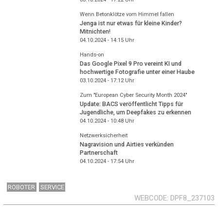
Wenn Betonklötze vom Himmel fallen
Jenga ist nur etwas für kleine Kinder?
Mitnichten!
04.10.2024 - 14:15
Uhr
Hands-on
Das Google Pixel 9 Pro vereint KI und
hochwertige Fotografie unter einer Haube
03.10.2024 - 17:12
Uhr
Zum "European Cyber Security Month 2024"
Update: BACS veröffentlicht Tipps für
Jugendliche, um Deepfakes zu erkennen
04.10.2024 - 10:48
Uhr
Netzwerksicherheit
Nagravision und Airties verkünden
Partnerschaft
04.10.2024 - 17:54
Uhr
ROBOTER
SERVICE
WEBCODE
DPF8_237103