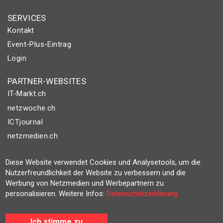
SERVICES
Kontakt
Event-Plus-Eintrag
Login
PARTNER-WEBSITES
IT-Markt.ch
netzwoche.ch
ICTjournal
netzmedien.ch
© NETZMEDIEN AG 2026
Diese Website verwendet Cookies und Analysetools, um die
Impressum
Nutzerfreundlichkeit der Website zu verbessern und die
Werbung von Netzmedien und Werbepartnern zu
AGB
personalisieren. Weitere Infos:
Datenschutzerklärung
Nutzungsbestimmungen
Datenschutzerklärung
Ich stimme zu