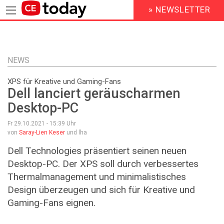
» NEWSLETTER
HEADER
MENU
Direkt
zum
Inhalt
NEWS
XPS für Kreative und Gaming-Fans
Dell lanciert geräuscharmen
Desktop-PC
Fr 29.10.2021 - 15:39
Uhr
von
Saray-Lien Keser
und lha
Dell Technologies präsentiert seinen neuen
Desktop-PC. Der XPS soll durch verbessertes
Thermalmanagement und minimalistisches
Design überzeugen und sich für Kreative und
Gaming-Fans eignen.