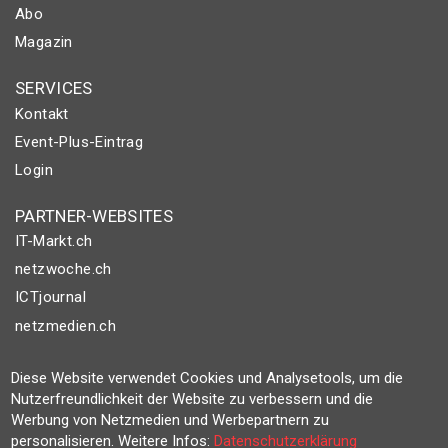
Abo
Magazin
SERVICES
Kontakt
Event-Plus-Eintrag
Login
PARTNER-WEBSITES
IT-Markt.ch
netzwoche.ch
ICTjournal
netzmedien.ch
© NETZMEDIEN AG 2026
Diese Website verwendet Cookies und Analysetools, um die
Impressum
Nutzerfreundlichkeit der Website zu verbessern und die
Werbung von Netzmedien und Werbepartnern zu
AGB
personalisieren. Weitere Infos:
Datenschutzerklärung