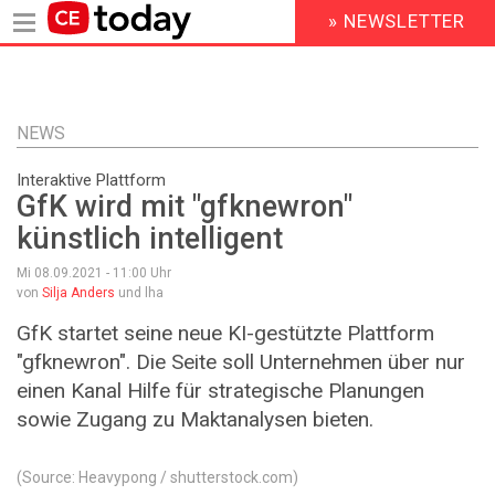
» NEWSLETTER
HEADER
MENU
Direkt
zum
Inhalt
NEWS
Interaktive Plattform
GfK wird mit "gfknewron"
künstlich intelligent
Mi 08.09.2021 - 11:00
Uhr
von
Silja Anders
und lha
GfK startet seine neue KI-gestützte Plattform
"gfknewron". Die Seite soll Unternehmen über nur
einen Kanal Hilfe für strategische Planungen
sowie Zugang zu Maktanalysen bieten.
(Source: Heavypong / shutterstock.com)