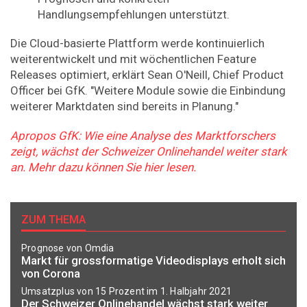
Handlungsempfehlungen unterstützt.
Die Cloud-basierte Plattform werde kontinuierlich
weiterentwickelt und mit wöchentlichen Feature
Releases optimiert, erklärt Sean O'Neill, Chief Product
Officer bei GfK. "Weitere Module sowie die Einbindung
weiterer Marktdaten sind bereits in Planung."
Apropos GfK: Wie eine Analyse des Marktforschers
zeigt, wächst der Schweizer Onlinehandel weiter stark
an. Mehr dazu können Sie hier lesen.
ZUM THEMA
Prognose von Omdia
Markt für grossformatige Videodisplays erholt sich
von Corona
Umsatzplus von 15 Prozent im 1. Halbjahr 2021
Der Schweizer Onlinehandel wächst stark weiter