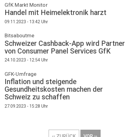
GfK Markt Monitor
Handel mit Heimelektronik harzt
Uhr
09.11.2023 - 13:42
Bitsaboutme
Schweizer Cashback-App wird Partner
von Consumer Panel Services GfK
Uhr
24.10.2023 - 12:54
GFK-Umfrage
Inflation und steigende
Gesundheitskosten machen der
Schweiz zu schaffen
Uhr
27.09.2023 - 15:28
Seitennummerierung
VORHERIGE
‹‹ ZURÜCK
NÄCHSTE
VOR ››