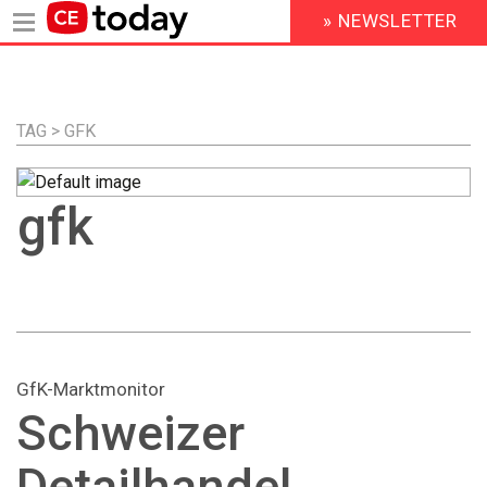
» NEWSLETTER
HEADER
MENU
Direkt
zum
Inhalt
TAG > GFK
gfk
GfK-Marktmonitor
Schweizer
Detailhandel