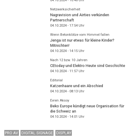
04.10.2024 - 10:48
Uhr
Netzwerksicherheit
Nagravision und Airties verkünden
Partnerschaft
04.10.2024 - 17:54
Uhr
Wenn Betonklötze vom Himmel fallen
Jenga ist nur etwas für kleine Kinder?
Mitnichten!
04.10.2024 - 14:15
Uhr
Nach 12 bzw. 10 Jahren
CEtoday und Elektro Heute sind Geschichte
04.10.2024 - 11:57
Uhr
Editorial
Katzenhaare und ein Abschied
04.10.2024 - 08:13
Uhr
Evren Aksoy
Beko Europe kündigt neue Organisation für
die Schweiz an
04.10.2024 - 14:01
Uhr
PRO AV
DIGITAL SIGNAGE
DISPLAY