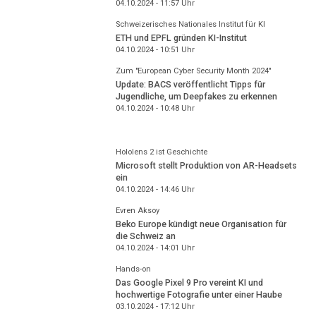
04.10.2024 - 11:57
Uhr
Schweizerisches Nationales Institut für KI
ETH und EPFL gründen KI-Institut
04.10.2024 - 10:51
Uhr
Zum "European Cyber Security Month 2024"
Update: BACS veröffentlicht Tipps für
Jugendliche, um Deepfakes zu erkennen
04.10.2024 - 10:48
Uhr
Hololens 2 ist Geschichte
Microsoft stellt Produktion von AR-Headsets
ein
04.10.2024 - 14:46
Uhr
Evren Aksoy
Beko Europe kündigt neue Organisation für
die Schweiz an
04.10.2024 - 14:01
Uhr
Hands-on
Das Google Pixel 9 Pro vereint KI und
hochwertige Fotografie unter einer Haube
03.10.2024 - 17:12
Uhr