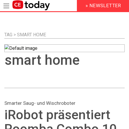
» NEWSLETTER
HEADER
MENU
Direkt
zum
Inhalt
TAG > SMART HOME
smart home
Smarter Saug- und Wischroboter
iRobot präsentiert
Roomba Combo 10