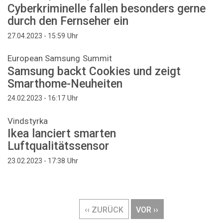
Cyberkriminelle fallen besonders gerne
durch den Fernseher ein
Uhr
27.04.2023 - 15:59
European Samsung Summit
Samsung backt Cookies und zeigt
Smarthome-Neuheiten
Uhr
24.02.2023 - 16:17
Vindstyrka
Ikea lanciert smarten
Luftqualitätssensor
Uhr
23.02.2023 - 17:38
Seitennummerierung
VORHERIGE
‹‹ ZURÜCK
NÄCHSTE
VOR ››
SEITE
SEITE