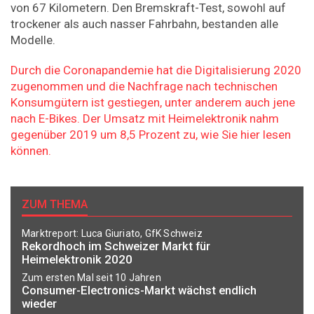
von 67 Kilometern. Den Bremskraft-Test, sowohl auf
trockener als auch nasser Fahrbahn, bestanden alle
Modelle.
Durch die Coronapandemie hat die Digitalisierung 2020
zugenommen und die Nachfrage nach technischen
Konsumgütern ist gestiegen, unter anderem auch jene
nach E-Bikes. Der Umsatz mit Heimelektronik nahm
gegenüber 2019 um 8,5 Prozent zu, wie Sie hier lesen
können.
ZUM THEMA
Marktreport: Luca Giuriato, GfK Schweiz
Rekordhoch im Schweizer Markt für
Heimelektronik 2020
Zum ersten Mal seit 10 Jahren
Consumer-Electronics-Markt wächst endlich
wieder