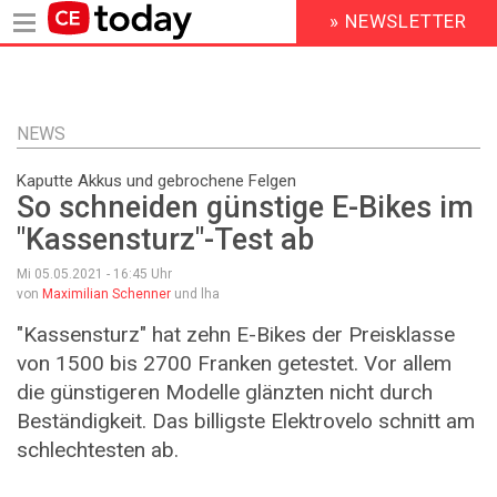
» NEWSLETTER
HEADER
MENU
Direkt
zum
Inhalt
NEWS
Kaputte Akkus und gebrochene Felgen
So schneiden günstige E-Bikes im
"Kassensturz"-Test ab
Mi 05.05.2021 - 16:45
Uhr
von
Maximilian Schenner
und lha
"Kassensturz" hat zehn E-Bikes der Preisklasse
von 1500 bis 2700 Franken getestet. Vor allem
die günstigeren Modelle glänzten nicht durch
Beständigkeit. Das billigste Elektrovelo schnitt am
schlechtesten ab.