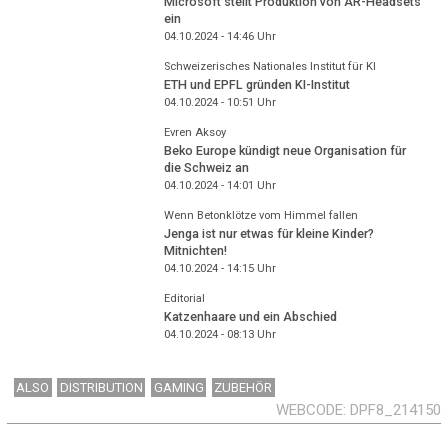
Microsoft stellt Produktion von AR-Headsets
ein
04.10.2024 - 14:46
Uhr
Schweizerisches Nationales Institut für KI
ETH und EPFL gründen KI-Institut
04.10.2024 - 10:51
Uhr
Evren Aksoy
Beko Europe kündigt neue Organisation für
die Schweiz an
04.10.2024 - 14:01
Uhr
Wenn Betonklötze vom Himmel fallen
Jenga ist nur etwas für kleine Kinder?
Mitnichten!
04.10.2024 - 14:15
Uhr
Editorial
Katzenhaare und ein Abschied
04.10.2024 - 08:13
Uhr
ALSO
DISTRIBUTION
GAMING
ZUBEHÖR
WEBCODE
DPF8_214150