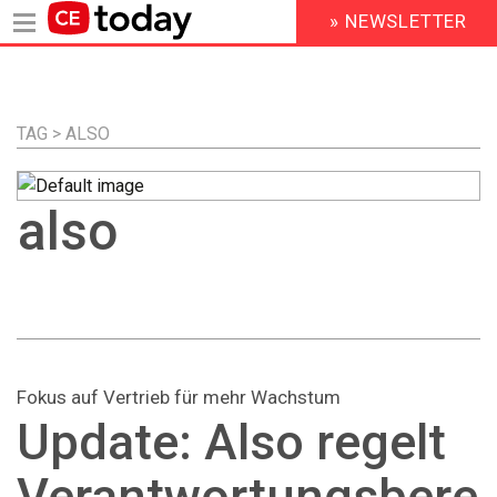
» NEWSLETTER
HEADER
MENU
Direkt
zum
Inhalt
TAG > ALSO
also
Fokus auf Vertrieb für mehr Wachstum
Update: Also regelt
Verantwortungsbere