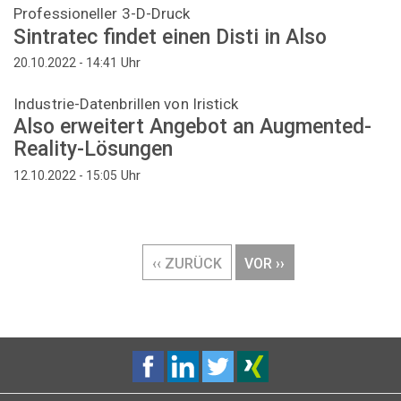
Professioneller 3-D-Druck
Sintratec findet einen Disti in Also
Uhr
20.10.2022 - 14:41
Industrie-Datenbrillen von Iristick
Also erweitert Angebot an Augmented-
Reality-Lösungen
Uhr
12.10.2022 - 15:05
Seitennummerierung
VORHERIGE
‹‹ ZURÜCK
NÄCHSTE
VOR ››
SEITE
SEITE