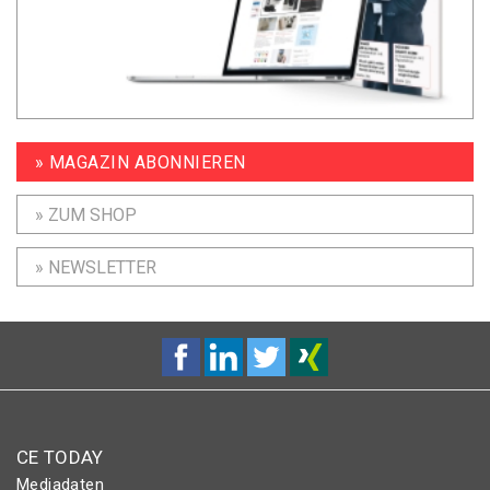
» MAGAZIN ABONNIEREN
» ZUM SHOP
» NEWSLETTER
CE TODAY
Mediadaten