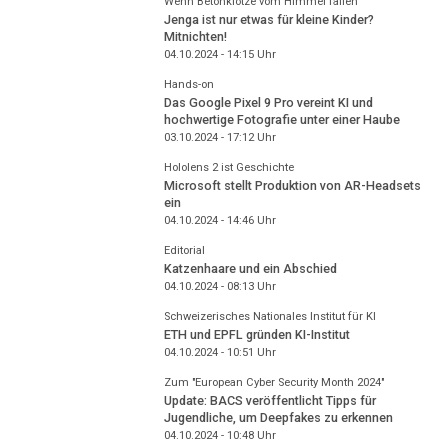
Wenn Betonklötze vom Himmel fallen
Jenga ist nur etwas für kleine Kinder?
Mitnichten!
04.10.2024 - 14:15
Uhr
Hands-on
Das Google Pixel 9 Pro vereint KI und
hochwertige Fotografie unter einer Haube
03.10.2024 - 17:12
Uhr
Hololens 2 ist Geschichte
Microsoft stellt Produktion von AR-Headsets
ein
04.10.2024 - 14:46
Uhr
Editorial
Katzenhaare und ein Abschied
04.10.2024 - 08:13
Uhr
Schweizerisches Nationales Institut für KI
ETH und EPFL gründen KI-Institut
04.10.2024 - 10:51
Uhr
Zum "European Cyber Security Month 2024"
Update: BACS veröffentlicht Tipps für
Jugendliche, um Deepfakes zu erkennen
04.10.2024 - 10:48
Uhr