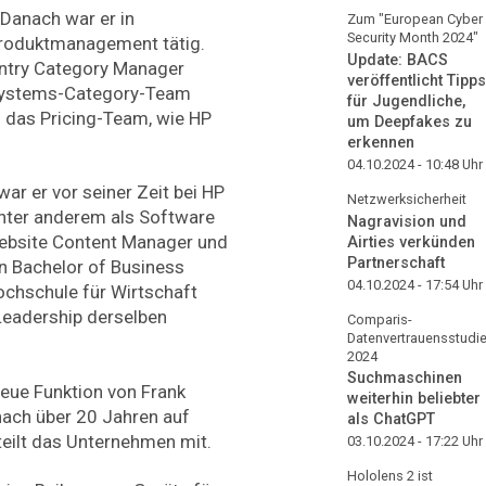
Danach war er in
Zum "European Cyber
Security Month 2024"
Produktmanagement tätig.
Update: BACS
ountry Category Manager
veröffentlicht Tipps
Systems-Category-Team
für Jugendliche,
d das Pricing-Team, wie HP
um Deepfakes zu
erkennen
04.10.2024 - 10:48
Uhr
 war er vor seiner Zeit bei HP
Netzwerksicherheit
Unter anderem als Software
Nagravision und
ebsite Content Manager und
Airties verkünden
Partnerschaft
n Bachelor of Business
04.10.2024 - 17:54
Uhr
ochschule für Wirtschaft
 Leadership derselben
Comparis-
Datenvertrauensstudi
2024
Suchmaschinen
eue Funktion von Frank
weiterhin beliebter
nach über 20 Jahren auf
als ChatGPT
teilt das Unternehmen mit.
03.10.2024 - 17:22
Uhr
Hololens 2 ist