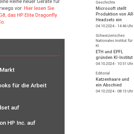
eine Reihe neuer Geräte für
Geschichte
erwegs vor.
Hier lesen Sie
Microsoft stellt
Produktion von AR
8, das HP Elite Dragonfly
Headsets ein
Co.
04.10.2024 - 14:46
Uhr
Schweizerisches
Nationales Institut für
KI
ETH und EPFL
gründen KI-Institut
04.10.2024 - 10:51
Uhr
-Markt
Editorial
Katzenhaare und
oks für die Arbeit
ein Abschied
04.10.2024 - 08:13
Uhr
dset auf
on HP Inc. auf