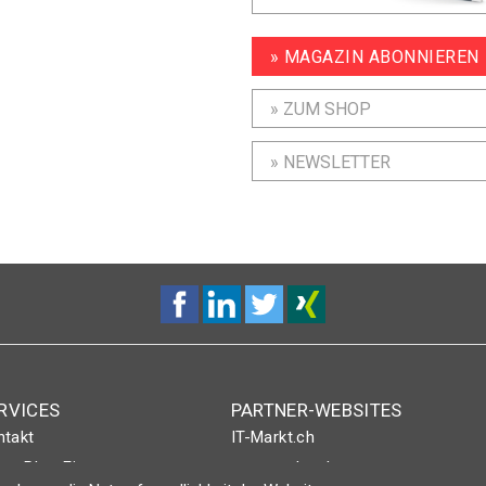
» MAGAZIN ABONNIEREN
» ZUM SHOP
» NEWSLETTER
RVICES
PARTNER-WEBSITES
ntakt
IT-Markt.ch
nt-Plus-Eintrag
netzwoche.ch