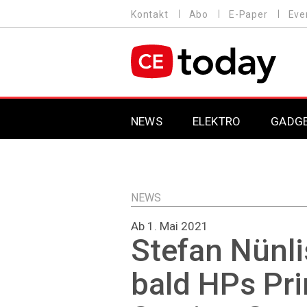
Direkt
Kontakt
Abo
E-Paper
Eve
HEADER
zum
MENU
Inhalt
MAIN NAVIGATION
NEWS
ELEKTRO
GADG
NEWS
Ab 1. Mai 2021
Stefan Nünlis
bald HPs Pri