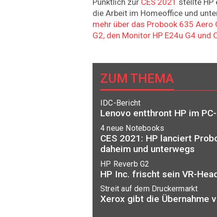
Pünktlich zur
CES 2021
stellte HP 
die Arbeit im Homeoffice und unt
mehr über das Probook 635 Aero G
G2, den Monitor HP E24u G4 und 
ZUM THEMA
IDC-Bericht
Lenovo entthront HP im PC
4 neue Notebooks
CES 2021: HP lanciert Probo
daheim und unterwegs
HP Reverb G2
HP Inc. frischt sein VR-Hea
Streit auf dem Druckermarkt
Xerox gibt die Übernahme v