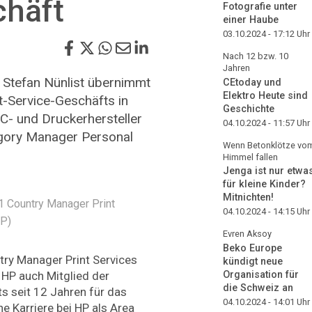
chäft
Fotografie unter
einer Haube
03.10.2024 - 17:12
Uhr
Nach 12 bzw. 10
Jahren
r Stefan Nünlist übernimmt
CEtoday und
Elektro Heute sind
nt-Service-Geschäfts in
Geschichte
PC- und Druckerhersteller
04.10.2024 - 11:57
Uhr
egory Manager Personal
Wenn Betonklötze vo
Himmel fallen
Jenga ist nur etwa
für kleine Kinder?
Mitnichten!
21 Country Manager Print
04.10.2024 - 14:15
Uhr
HP)
Evren Aksoy
Beko Europe
ntry Manager Print Services
kündigt neue
 HP auch Mitglied der
Organisation für
die Schweiz an
ts seit 12 Jahren für das
04.10.2024 - 14:01
Uhr
ne Karriere bei HP als Area