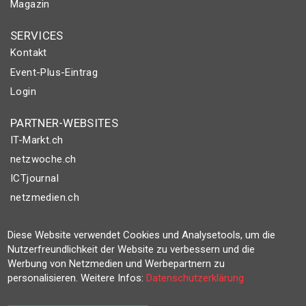
Magazin
SERVICES
Kontakt
Event-Plus-Eintrag
Login
PARTNER-WEBSITES
IT-Markt.ch
netzwoche.ch
ICTjournal
netzmedien.ch
© NETZMEDIEN AG 2026
Diese Website verwendet Cookies und Analysetools, um die
Impressum
Nutzerfreundlichkeit der Website zu verbessern und die
Werbung von Netzmedien und Werbepartnern zu
AGB
personalisieren. Weitere Infos:
Datenschutzerklärung
Nutzungsbestimmungen
Datenschutzerklärung