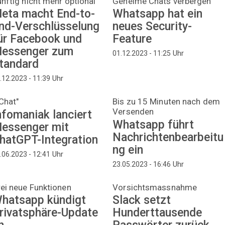
nftig nicht mehr optional
Geheime Chats verbergen
eta macht End-to-
Whatsapp hat ein
nd-Verschlüsselung
neues Security-
ür Facebook und
Feature
essenger zum
Uhr
01.12.2023 - 11:25
tandard
Uhr
.12.2023 - 11:39
Chat"
Bis zu 15 Minuten nach dem
Versenden
nfomaniak lanciert
Whatsapp führt
essenger mit
Nachrichtenbearbeitu
hatGPT-Integration
ng ein
Uhr
.06.2023 - 12:41
Uhr
23.05.2023 - 16:46
ei neue Funktionen
Vorsichtsmassnahme
hatsapp kündigt
Slack setzt
rivatsphäre-Update
Hunderttausende