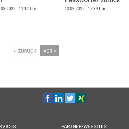
n
Passwörter zurück
Uhr
Uhr
.08.2022 - 11:12
10.08.2022 - 17:39
VORHERIGE
‹‹ ZURÜCK
NÄCHSTE
VOR ››
SEITE
SEITE
RVICES
PARTNER-WEBSITES