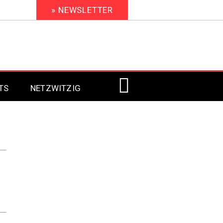
» NEWSLETTER
TS
NETZWITZIG
Digital Signage 2023
Digital Signage 2022
Digital Signage 2021
Digital Signage 2020
Digital Signage 2019