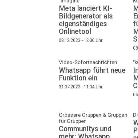
"Imagine"
Kü
Meta lanciert KI-
M
Bildgenerator als
E
eigenständiges
f
Onlinetool
M
S
Uhr
08.12.2023 - 12:30
08
Video-Sofortnachrichten
"k
Whatsapp führt neue
I
Funktion ein
M
C
Uhr
31.07.2023 - 11:04
06
Grössere Gruppen & Gruppen
Dr
für Gruppen
W
Communitys und
P
mehr: Whatsapp