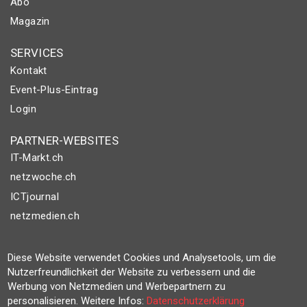
Abo
Magazin
SERVICES
Kontakt
Event-Plus-Eintrag
Login
PARTNER-WEBSITES
IT-Markt.ch
netzwoche.ch
ICTjournal
netzmedien.ch
© NETZMEDIEN AG 2026
Diese Website verwendet Cookies und Analysetools, um die
Impressum
Nutzerfreundlichkeit der Website zu verbessern und die
AGB
Werbung von Netzmedien und Werbepartnern zu
personalisieren. Weitere Infos:
Datenschutzerklärung
Nutzungsbestimmungen