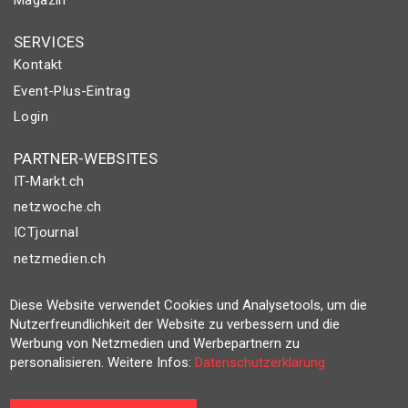
Magazin
SERVICES
Kontakt
Event-Plus-Eintrag
Login
PARTNER-WEBSITES
IT-Markt.ch
netzwoche.ch
ICTjournal
netzmedien.ch
© NETZMEDIEN AG 2026
Diese Website verwendet Cookies und Analysetools, um die
Impressum
Nutzerfreundlichkeit der Website zu verbessern und die
Werbung von Netzmedien und Werbepartnern zu
AGB
personalisieren. Weitere Infos:
Datenschutzerklärung
Nutzungsbestimmungen
Datenschutzerklärung