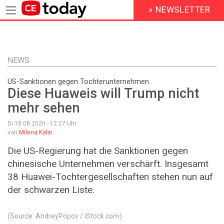
» NEWSLETTER
HEADER
MENU
Direkt
zum
Inhalt
NEWS
US-Sanktionen gegen Tochterunternehmen
Diese Huaweis will Trump nicht
mehr sehen
Di 18.08.2020 - 12:27
Uhr
von
Milena Kälin
Die US-Regierung hat die Sanktionen gegen
chinesische Unternehmen verschärft. Insgesamt
38 Huawei-Tochtergesellschaften stehen nun auf
der schwarzen Liste.
(Source: AndreyPopov / iStock.com)