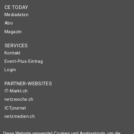
CE TODAY
Mediadaten
Abo
Magazin
SERVICES
Kontakt
Event-Plus-Eintrag
Login
PARTNER-WEBSITES
IT-Markt.ch
netzwoche.ch
ICTjournal
netzmedien.ch
© NETZMEDIEN AG 2026
Diese Website verwendet Cookies und Analysetools, um die