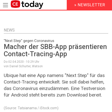
» NEWSLETTER
HEADER
MENU
Direkt
zum
Inhalt
NEWS
"Next Step" gegen Coronavirus
Macher der SBB-App präsentieren
Contact-Tracing-App
Do 02.04.2020 - 10:29
Uhr
von Daniel Schurter, Watson
Ubique hat eine App namens "Next Step" für das
Contact-Tracing entwickelt. Sie soll dabei helfen,
das Coronavirus einzudämmen. Eine Testversion
für Android steht bereits zum Download bereit.
(Source: Tatsianama / iStock.com)