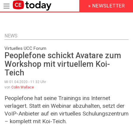
» NEWSLETTER
HEADER
MENU
Direkt
zum
Inhalt
NEWS
Virtuelles UCC Forum
Peoplefone schickt Avatare zum
Workshop mit virtuellem Koi-
Teich
Mi 01.04.2020 - 11:32
Uhr
von
Colin Wallace
Peoplefone hat seine Trainings ins Internet
verlagert. Statt ein Webinar abzuhalten, setzt der
VoIP-Anbieter auf ein virtuelles Schulungszentrum
– komplett mit Koi-Teich.