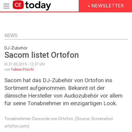
» NEWSLETTER
HEADER
MENU
Direkt
zum
Inhalt
NEWS
DJ-Zubehör
Sacom listet Ortofon
Di 21.05.2019 - 12:27
Uhr
von
Fabian Pöschl
Sacom hat das DJ-Zubehör von Ortofon ins
Sortiment aufgenommen. Bekannt ist der
dänische Hersteller von Audiozubehör vor allem
für seine Tonabnehmer im einzigartigen Look.
Tonabnehmer Concorde von Ortofon. (Source: Screenshot
ortofon.com)