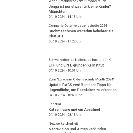
Wenn Betonklötze vom Himmel fallen
Jenga ist nur etwas für kleine Kinder?
Mitnichten!
04.10.2024 - 14:15
Uhr
Comparis-Datenvertrauensstudie 2024
Suchmaschinen weiterhin beliebter als
ChatGPT
03.10.2024 - 17:22
Uhr
Schweizerisches Nationales Institut für KI
ETH und EPFL gründen KI-Institut
04.10.2024 - 10:51
Uhr
Zum "European Cyber Security Month 2024"
Update: BACS veröffentlicht Tipps für
Jugendliche, um Deepfakes zu erkennen
04.10.2024 - 10:48
Uhr
Editorial
Katzenhaare und ein Abschied
04.10.2024 - 08:13
Uhr
Netzwerksicherheit
Nagravision und Airties verkünden