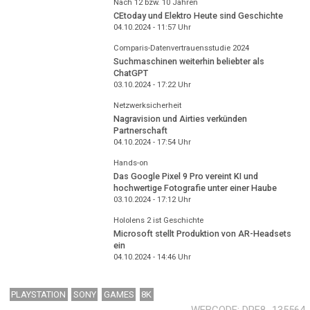
Nach 12 bzw. 10 Jahren
CEtoday und Elektro Heute sind Geschichte
04.10.2024 - 11:57
Uhr
Comparis-Datenvertrauensstudie 2024
Suchmaschinen weiterhin beliebter als
ChatGPT
03.10.2024 - 17:22
Uhr
Netzwerksicherheit
Nagravision und Airties verkünden
Partnerschaft
04.10.2024 - 17:54
Uhr
Hands-on
Das Google Pixel 9 Pro vereint KI und
hochwertige Fotografie unter einer Haube
03.10.2024 - 17:12
Uhr
Hololens 2 ist Geschichte
Microsoft stellt Produktion von AR-Headsets
ein
04.10.2024 - 14:46
Uhr
PLAYSTATION
SONY
GAMES
8K
WEBCODE
DPF8_135564