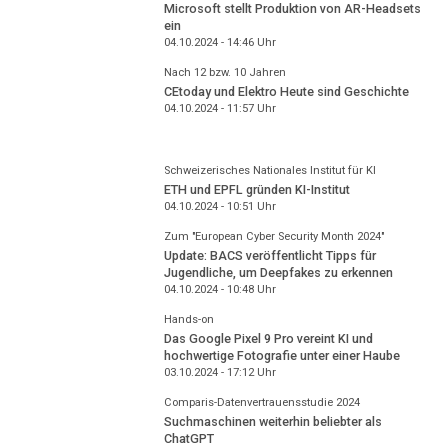
Microsoft stellt Produktion von AR-Headsets
ein
04.10.2024 - 14:46
Uhr
Nach 12 bzw. 10 Jahren
CEtoday und Elektro Heute sind Geschichte
04.10.2024 - 11:57
Uhr
Schweizerisches Nationales Institut für KI
ETH und EPFL gründen KI-Institut
04.10.2024 - 10:51
Uhr
Zum "European Cyber Security Month 2024"
Update: BACS veröffentlicht Tipps für
Jugendliche, um Deepfakes zu erkennen
04.10.2024 - 10:48
Uhr
Hands-on
Das Google Pixel 9 Pro vereint KI und
hochwertige Fotografie unter einer Haube
03.10.2024 - 17:12
Uhr
Comparis-Datenvertrauensstudie 2024
Suchmaschinen weiterhin beliebter als
ChatGPT