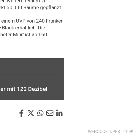
inen weiteren Baum zu
jekt 50'000 Bäume gepflanzt.
zu einem UVP von 240 Franken
Black erhältlich. Die
heter Mini" ist ab 160
er mit 122 Dezibel
WEBCODE
DPF8_1109