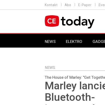
Direkt
Kontakt
Abo
E-Paper
Eve
HEADER
zum
MENU
Inhalt
MAIN NAVIGATION
NEWS
ELEKTRO
GADG
NEWS
The House of Marley: "Get Togethe
Marley lanci
Bluetooth-