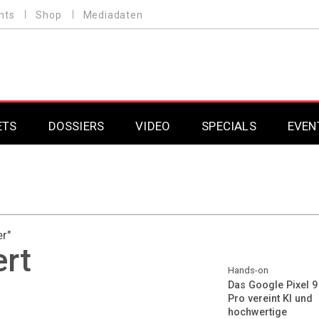
nts
Shop
Mediadaten
ETS
DOSSIERS
VIDEO
SPECIALS
EVEN
Mobilfunk
Professional AV & 
Gaming
Professional AV & 
r"
Smarthome
Professional AV & 
ert
DAB+
Professional AV & 
Hands-on
Das Google Pixel 9
Pro vereint KI und
Professional AV & 
hochwertige