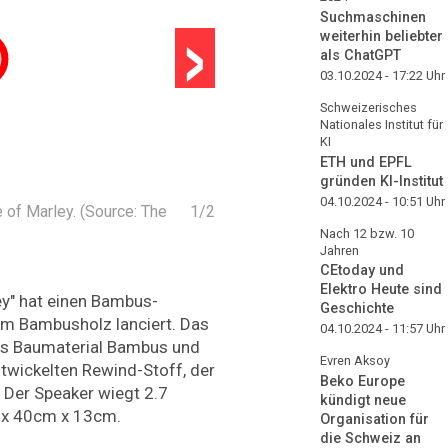
›
Suchmaschinen
weiterhin beliebter
als ChatGPT
03.10.2024 - 17:22
Uhr
Schweizerisches
Nationales Institut für
KI
ETH und EPFL
gründen KI-Institut
04.10.2024 - 10:51
Uhr
of Marley. (Source: The
1
/
2
Nach 12 bzw. 10
Jahren
CEtoday und
Elektro Heute sind
ey" hat einen Bambus-
Geschichte
em Bambusholz lanciert. Das
04.10.2024 - 11:57
Uhr
das Baumaterial Bambus und
Evren Aksoy
twickelten Rewind-Stoff, der
Beko Europe
. Der Speaker wiegt 2.7
kündigt neue
 x 40cm x 13cm.
Organisation für
die Schweiz an