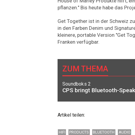
House of Marley Produkte hilft, e
pflanzen." Bis heute habe das Pro
Get Together ist in der Schweiz 
in den Farben Denim und Signature 
kleinere, portable Version "Get Tog
Franken verfügbar.
ZUM THEMA
Soundboks 2
CPS bringt Bluetooth-Speak
Artikel teilen:
HIFI
PRODUCTS
BLUETOOTH
AUDIO