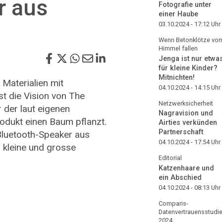
r aus
Fotografie unter
einer Haube
03.10.2024 - 17:12
Uhr
Wenn Betonklötze vo
Himmel fallen
Jenga ist nur etwa
für kleine Kinder?
Mitnichten!
Materialien mit
04.10.2024 - 14:15
Uhr
t die Vision von The
Netzwerksicherheit
r der laut eigenen
Nagravision und
odukt einen Baum pflanzt.
Airties verkünden
Partnerschaft
Bluetooth-Speaker aus
04.10.2024 - 17:54
Uhr
 kleine und grosse
Editorial
Katzenhaare und
ein Abschied
04.10.2024 - 08:13
Uhr
Comparis-
Datenvertrauensstudi
2024