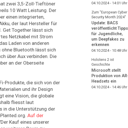
04.10.2024 - 14:01
Uhr
at zwei 3,5-Zoll-Tieftöner
eils 10 Watt Leistung. Der
Zum "European Cyber
r einen integrierten,
Security Month 2024"
Update: BACS
ku, der laut Hersteller für
veröffentlicht Tipps
. Get Together lässt sich
für Jugendliche,
ertes Netzkabel mit Strom
um Deepfakes zu
 das Laden von anderen
erkennen
 ohne Bluetooth lässt sich
04.10.2024 - 10:48
Uhr
uch über Aux verbinden. Die
Hololens 2 ist
ber an der Oberseite
Geschichte
Microsoft stellt
Produktion von AR
Headsets ein
i-Produkte, die sich von der
04.10.2024 - 14:46
Uhr
terialien und ihr Design
t eine Vision, die globale
halb fliesst laut
s in die Unterstützung der
Planted.org.
Auf der
 "Der Kauf eines unserer