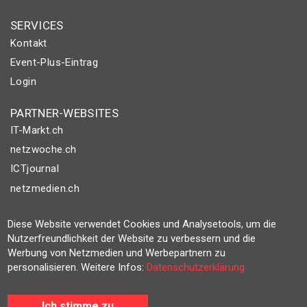
SERVICES
Kontakt
Event-Plus-Eintrag
Login
PARTNER-WEBSITES
IT-Markt.ch
netzwoche.ch
ICTjournal
netzmedien.ch
© NETZMEDIEN AG 2026
Diese Website verwendet Cookies und Analysetools, um die
Impressum
Nutzerfreundlichkeit der Website zu verbessern und die
Werbung von Netzmedien und Werbepartnern zu
AGB
personalisieren. Weitere Infos:
Datenschutzerklärung
Nutzungsbestimmungen
Datenschutzerklärung
Ich stimme zu