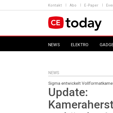
Direkt
Kontakt
Abo
E-Paper
Eve
HEADER
zum
MENU
Inhalt
MAIN NAVIGATION
NEWS
ELEKTRO
GADG
NEWS
Sigma entwickelt Vollformatkame
Update:
Kameraherst