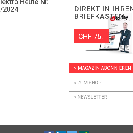
lektro Heute Nr.
DIREKT IN IHRE
/2024
BRIEFKASTEN
CHF 75.-
» MAGAZIN ABONNIEREN
» ZUM SHOP
» NEWSLETTER