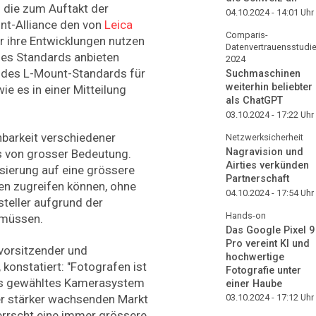
 die zum Auftakt der
04.10.2024 - 14:01
Uhr
nt-Alliance den von
Leica
Comparis-
r ihre Entwicklungen nutzen
Datenvertrauensstudi
ses Standards anbieten
2024
z des L-Mount-Standards für
Suchmaschinen
weiterhin beliebter
ie es in einer Mitteilung
als ChatGPT
03.10.2024 - 17:22
Uhr
hbarkeit verschiedener
Netzwerksicherheit
Nagravision und
von grosser Bedeutung.
Airties verkünden
sierung auf eine grössere
Partnerschaft
en zugreifen können, ohne
04.10.2024 - 17:54
Uhr
steller aufgrund der
Hands-on
u müssen.
Das Google Pixel 9
Pro vereint KI und
vorsitzender und
hochwertige
konstatiert: "Fotografen ist
Fotografie unter
ils gewähltes Kamerasystem
einer Haube
er stärker wachsenden Markt
03.10.2024 - 17:12
Uhr
rrscht eine immer grössere