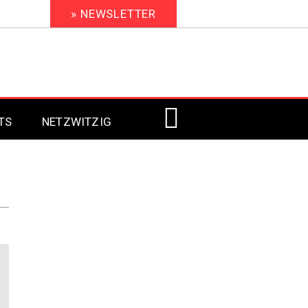
» NEWSLETTER
TS
NETZWITZIG
Digital Signage 2023
Digital Signage 2022
Digital Signage 2021
Digital Signage 2020
Digital Signage 2019