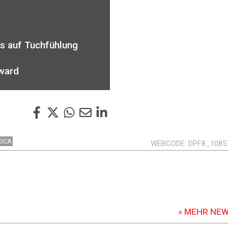
s auf Tuchfühlung
ward
EICA
WEBCODE
DPF8_1085
» MEHR NE