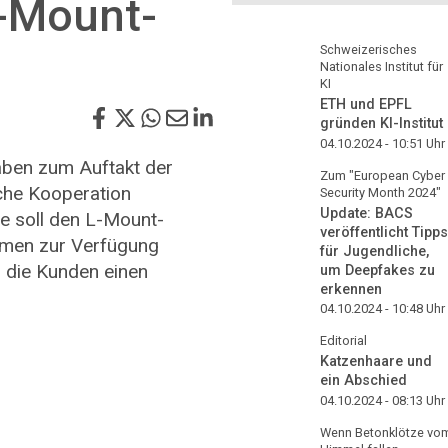
-Mount-
Schweizerisches
Nationales Institut für
KI
ETH und EPFL
gründen KI-Institut
04.10.2024 - 10:51
Uhr
aben zum Auftakt der
Zum "European Cyber
che Kooperation
Security Month 2024"
Update: BACS
ce soll den L-Mount-
veröffentlicht Tipps
ehmen zur Verfügung
für Jugendliche,
r die Kunden einen
um Deepfakes zu
erkennen
04.10.2024 - 10:48
Uhr
Editorial
Katzenhaare und
ein Abschied
04.10.2024 - 08:13
Uhr
Wenn Betonklötze vo