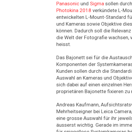
Panasonic
und
Sigma
sollen durch
Photokina 2018
verkündete L-Mou
entwickelten L-Mount-Standard fü
und Kameras sowie Objektive die
können. Dadurch soll die Relevan
die Welt der Fotografie wachsen, w
heisst.
Das Bajonett sei für die Austausc
Komponenten der Systemkameras 
Kunden sollen durch die Standardi
Auswahl an Kameras und Objektiv
sich dabei auf einen einzelnen Her
proprietären Bajonette fixieren z
Andreas Kaufmann, Aufsichtsrats
Mehrheitseigner bei Leica Camera, 
eine grosse Auswahl für ihr jewe
äusserst wichtig. Gerade im imm
für spiegellose Systemkameras he