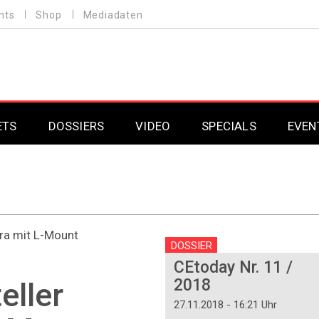
nts
Shop
Mediadaten
ETS
DOSSIERS
VIDEO
SPECIALS
EVEN
Mobilfunk
Professional AV & 
Gaming
Professional AV & 
ra mit L-Mount
Smarthome
Professional AV & 
DOSSIER
CEtoday Nr. 11 /
DAB+
Professional AV & 
2018
eller
Professional AV & 
27.11.2018 - 16:21 Uhr