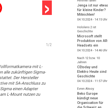
›
Himmel fallen
Jenga ist nur etwa
für kleine Kinder?
Mitnichten!
04.10.2024 - 14:15
Uhr
Hololens 2 ist
Geschichte
Microsoft stellt
Produktion von AR
1
/
2
Headsets ein
04.10.2024 - 14:46
Uhr
Nach 12 bzw. 10
Jahren
Vollformatkamera mit L-
CEtoday und
Elektro Heute sind
 alle zukünftigen Sigma-
Geschichte
attet. Der Hersteller
04.10.2024 - 11:57
Uhr
ktive mit SA-Anschluss zu
e Sigma einen Adapter
Evren Aksoy
Beko Europe
 am L-Mount nutzen zu
kündigt neue
Organisation für
die Schweiz an