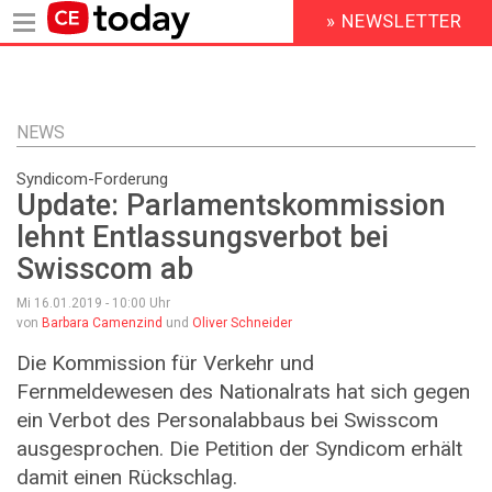
» NEWSLETTER
HEADER
MENU
Direkt
zum
Inhalt
NEWS
Syndicom-Forderung
Update: Parlamentskommission
lehnt Entlassungsverbot bei
Swisscom ab
Mi 16.01.2019 - 10:00
Uhr
von
Barbara Camenzind
und
Oliver Schneider
Die Kommission für Verkehr und
Fernmeldewesen des Nationalrats hat sich gegen
ein Verbot des Personalabbaus bei Swisscom
ausgesprochen. Die Petition der Syndicom erhält
damit einen Rückschlag.