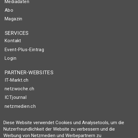
Mediadaten
Abo
Magazin
SERVICES
Kontakt
Event-Plus-Eintrag
Login
PARTNER-WEBSITES
IT-Markt.ch
netzwoche.ch
ICTjournal
netzmedien.ch
© NETZMEDIEN AG 2026
Diese Website verwendet Cookies und Analysetools, um die
Impressum
Nutzerfreundlichkeit der Website zu verbessern und die
Werbung von Netzmedien und Werbepartnern zu
AGB