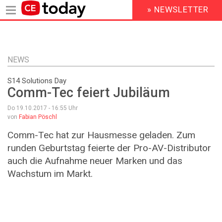
» NEWSLETTER
HEADER
MENU
Direkt
zum
Inhalt
NEWS
S14 Solutions Day
Comm-Tec feiert Jubiläum
Do 19.10.2017 - 16:55
Uhr
von
Fabian Pöschl
Comm-Tec hat zur Hausmesse geladen. Zum
runden Geburtstag feierte der Pro-AV-Distributor
auch die Aufnahme neuer Marken und das
Wachstum im Markt.