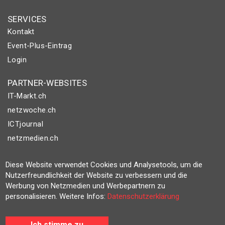
SERVICES
Kontakt
Event-Plus-Eintrag
Login
PARTNER-WEBSITES
IT-Markt.ch
netzwoche.ch
ICTjournal
netzmedien.ch
© NETZMEDIEN AG 2026
Diese Website verwendet Cookies und Analysetools, um die
Impressum
Nutzerfreundlichkeit der Website zu verbessern und die
Werbung von Netzmedien und Werbepartnern zu
AGB
personalisieren. Weitere Infos:
Datenschutzerklärung
Nutzungsbestimmungen
Datenschutzerklärung
Ich stimme zu