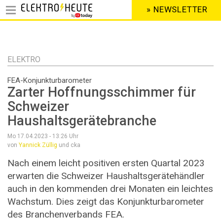
» NEWSLETTER
HEADER
MENU
Direkt
zum
Inhalt
ELEKTRO
FEA-Konjunkturbarometer
Zarter Hoffnungsschimmer für
Schweizer
Haushaltsgerätebranche
Mo 17.04.2023 - 13:26
Uhr
von
Yannick Züllig
und cka
Nach einem leicht positiven ersten Quartal 2023
erwarten die Schweizer Haushaltsgerätehändler
auch in den kommenden drei Monaten ein leichtes
Wachstum. Dies zeigt das Konjunkturbarometer
des Branchenverbands FEA.