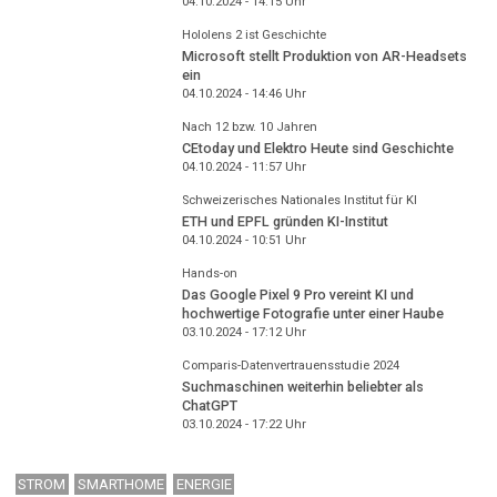
04.10.2024 - 14:15
Uhr
Hololens 2 ist Geschichte
Microsoft stellt Produktion von AR-Headsets
ein
04.10.2024 - 14:46
Uhr
Nach 12 bzw. 10 Jahren
CEtoday und Elektro Heute sind Geschichte
04.10.2024 - 11:57
Uhr
Schweizerisches Nationales Institut für KI
ETH und EPFL gründen KI-Institut
04.10.2024 - 10:51
Uhr
Hands-on
Das Google Pixel 9 Pro vereint KI und
hochwertige Fotografie unter einer Haube
03.10.2024 - 17:12
Uhr
Comparis-Datenvertrauensstudie 2024
Suchmaschinen weiterhin beliebter als
ChatGPT
03.10.2024 - 17:22
Uhr
STROM
SMARTHOME
ENERGIE