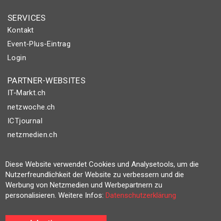
SERVICES
Kontakt
Event-Plus-Eintrag
Login
PARTNER-WEBSITES
IT-Markt.ch
netzwoche.ch
ICTjournal
netzmedien.ch
© NETZMEDIEN AG 2026
Diese Website verwendet Cookies und Analysetools, um die
Impressum
Nutzerfreundlichkeit der Website zu verbessern und die
AGB
Werbung von Netzmedien und Werbepartnern zu
personalisieren. Weitere Infos:
Datenschutzerklärung
Nutzungsbestimmungen
Datenschutzerklärung