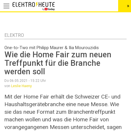
»
HEADER
MENU
Direkt
zum
Inhalt
ELEKTRO
One-to-Two mit Philipp Maurer & Ilia Mourouzidis
Wie die Home Fair zum neuen
Treffpunkt für die Branche
werden soll
Do 06.05.2021 - 15:22
Uhr
von
Leslie Haeny
Mit der Home Fair erhält die Schweizer CE- und
Haushaltsgerätebranche eine neue Messe. Wie
sie das neue Format zum Branchentreffpunkt
machen wollen und was die Home Fair von
vorangegangenen Messen unterscheidet, sagen