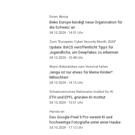
Evren Aksoy
Beko Europe kündigt neue Organisation für
die Schweiz an
04.10.2024 - 14:01
Uhr
Zum "European Cyber Security Month 2024"
Update: BACS veröffentlicht Tipps für
Jugendliche, um Deepfakes zu erkennen
04.10.2024 - 10:48
Uhr
Wenn Betonklötze vom Himmel fallen
Jenga ist nur etwas für kleine Kinder?
Mitnichten!
04.10.2024 - 14:15
Uhr
Schweizerisches Nationales Institut für KI
ETH und EPFL gründen KI-Institut
04.10.2024 - 10:51
Uhr
Hands-on
Das Google Pixel 9 Pro vereint KI und
hochwertige Fotografie unter einer Haube
03.10.2024 - 17:12
Uhr