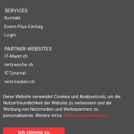
SERVICES
Kontakt
Event-Plus-Eintrag
Login
PARTNER-WEBSITES
IT-Markt.ch
netzwoche.ch
ICTjournal
netzmedien.ch
© NETZMEDIEN AG 2026
Diese Website verwendet Cookies und Analysetools, um die
Impressum
Nutzerfreundlichkeit der Website zu verbessern und die
Werbung von Netzmedien und Werbepartnern zu
AGB
personalisieren. Weitere Infos:
Datenschutzerklärung
Nutzungsbestimmungen
Datenschutzerklärung
Ich stimme zu