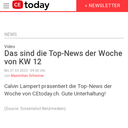
» NEWSLETTER
HEADER
MENU
Direkt
zum
Inhalt
NEWS
Video
Das sind die Top-News der Woche
von KW 12
Mo 27.03.2023 - 09:00
Uhr
von
Maximilian Schenner
Calvin Lampert präsentiert die Top-News der
Woche von CEtoday.ch. Gute Unterhaltung!
(Source: Screenshot Netzmedien)