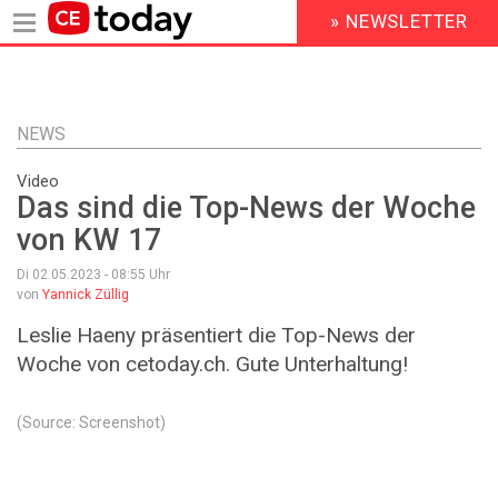
» NEWSLETTER
HEADER
MENU
Direkt
zum
Inhalt
NEWS
Video
Das sind die Top-News der Woche
von KW 17
Di 02.05.2023 - 08:55
Uhr
von
Yannick Züllig
Leslie Haeny präsentiert die Top-News der
Woche von cetoday.ch. Gute Unterhaltung!
(Source: Screenshot)