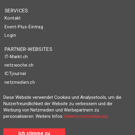
SERVICES
Kontakt
Event-Plus-Eintrag
Login
PARTNER-WEBSITES
IT-Markt.ch
netzwoche.ch
ICTjournal
netzmedien.ch
© NETZMEDIEN AG 2026
Diese Website verwendet Cookies und Analysetools, um die
Impressum
Nutzerfreundlichkeit der Website zu verbessern und die
Werbung von Netzmedien und Werbepartnern zu
AGB
personalisieren. Weitere Infos:
Datenschutzerklärung
Nutzungsbestimmungen
Datenschutzerklärung
Ich stimme zu