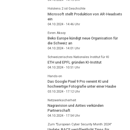
Hololens 2 ist Geschichte
Microsoft stellt Produktion von AR-Headsets
ein
04.10.2024 - 14:46
Uhr
Evren Aksoy
Beko Europe kündigt neue Organisation für
die Schweiz an
04.10.2024 - 14:01
Uhr
Schweizerisches Nationales Institut für KI
ETH und EPFL gründen KI-Institut
04.10.2024 - 10:51
Uhr
Hands-on
Das Google Pixel 9 Pro vereint KI und
hochwertige Fotografie unter einer Haube
03.10.2024 - 17:12
Uhr
Netzwerksicherheit
Nagravision und Airties verkünden
Partnerschaft
04.10.2024 - 17:54
Uhr
Zum "European Cyber Security Month 2024"
Update: BACS veröffentlicht Tipps für