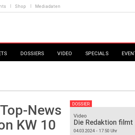
nts
Shop
Mediadaten
ETS
DOSSIERS
VIDEO
SPECIALS
EVEN
Mobilfunk
Professional AV & 
Gaming
Professional AV & 
Smarthome
Professional AV & 
DOSSIER
e Top-News
DAB+
Professional AV & 
Video
on KW 10
Die Redaktion filmt
Professional AV & 
04.03.2024 - 17:50 Uhr