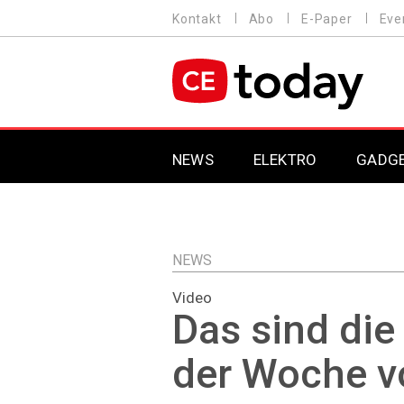
Direkt
Kontakt
Abo
E-Paper
Eve
HEADER
zum
MENU
Inhalt
MAIN NAVIGATION
NEWS
ELEKTRO
GADG
NEWS
Video
Das sind di
der Woche v