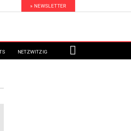
» NEWSLETTER
TS
NETZWITZIG
Digital Signage 2023
Digital Signage 2022
Digital Signage 2021
Digital Signage 2020
Digital Signage 2019