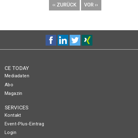
VORHERIGE
‹‹ ZURÜCK
NÄCHSTE
VOR ››
SEITE
SEITE
CE TODAY
Mediadaten
Abo
Magazin
SERVICES
Kontakt
Event-Plus-Eintrag
Login