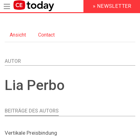
» NEWSLETTER
HEADER
MENU
Direkt
zum
Ansicht
(aktiver
Contact
Inhalt
Primary
Reiter)
tabs
AUTOR
Lia
Perbo
BEITRÄGE DES AUTORS
Vertikale Preisbindung