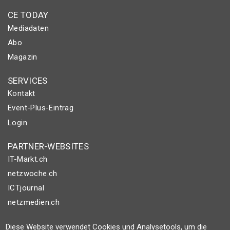
CE TODAY
Mediadaten
Abo
Magazin
SERVICES
Kontakt
Event-Plus-Eintrag
Login
PARTNER-WEBSITES
IT-Markt.ch
netzwoche.ch
ICTjournal
netzmedien.ch
© NETZMEDIEN AG 2026
Diese Website verwendet Cookies und Analysetools, um die