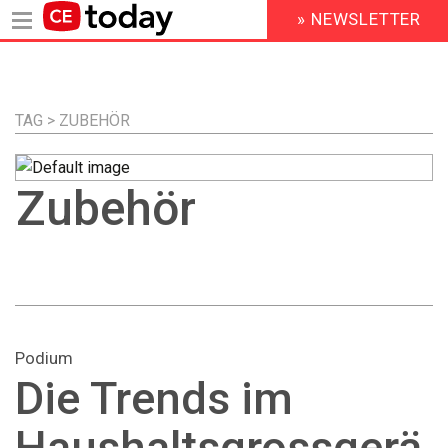
» NEWSLETTER
HEADER
MENU
Direkt
zum
Inhalt
TAG > ZUBEHÖR
Zubehör
Podium
Die Trends im
Haushaltsgrossgerä