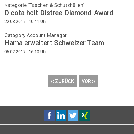
Kategorie "Taschen & Schutzhüllen"
Dicota holt Distree-Diamond-Award
Uhr
22.03.2017 - 10:41
Category Account Manager
Hama erweitert Schweizer Team
Uhr
06.02.2017 - 16:10
Seitennummerierung
VORHERIGE
‹‹ ZURÜCK
NÄCHSTE
VOR ››
SEITE
SEITE