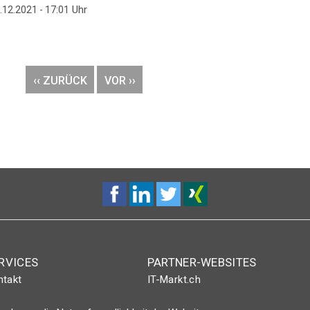
Uhr
.12.2021 - 17:01
VORHERIGE
‹‹ ZURÜCK
NÄCHSTE
VOR ››
SEITE
SEITE
RVICES
PARTNER-WEBSITES
ntakt
IT-Markt.ch
nt-Plus-Eintrag
netzwoche.ch