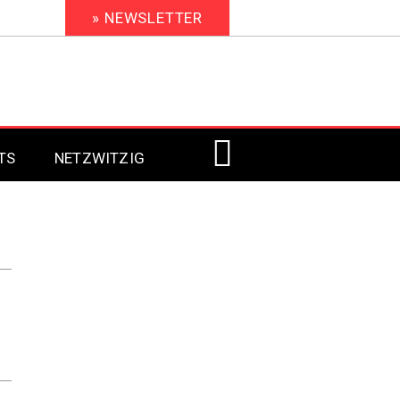
» NEWSLETTER
TS
NETZWITZIG
Digital Signage 2023
Digital Signage 2022
Digital Signage 2021
Digital Signage 2020
Digital Signage 2019