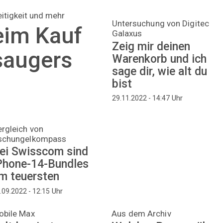
eitigkeit und mehr
Untersuchung von Digitec
eim Kauf
Galaxus
Zeig mir deinen
saugers
Warenkorb und ich
sage dir, wie alt du
bist
Uhr
29.11.2022 - 14:47
rgleich von
schungelkompass
ei Swisscom sind
Phone-14-Bundles
m teuersten
Uhr
.09.2022 - 12:15
obile Max
Aus dem Archiv