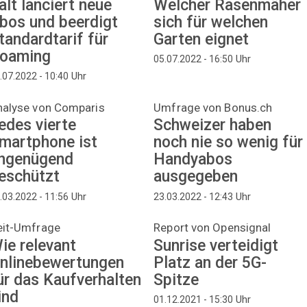
alt lanciert neue
Welcher Rasenmäher
bos und beerdigt
sich für welchen
tandardtarif für
Garten eignet
oaming
Uhr
05.07.2022 - 16:50
Uhr
.07.2022 - 10:40
nalyse von Comparis
Umfrage von Bonus.ch
edes vierte
Schweizer haben
martphone ist
noch nie so wenig für
ngenügend
Handyabos
eschützt
ausgegeben
Uhr
Uhr
.03.2022 - 11:56
23.03.2022 - 12:43
eit-Umfrage
Report von Opensignal
ie relevant
Sunrise verteidigt
nlinebewertungen
Platz an der 5G-
ür das Kaufverhalten
Spitze
ind
Uhr
01.12.2021 - 15:30