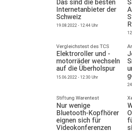
Das sind die besten
S
Internetanbieter der
A
Schweiz
S
R
Uhr
19.08.2022 - 12:44
12
Vergleichstest des TCS
A
Elektroroller und -
J
motorräder wechseln
S
auf die Überholspur
u
g
Uhr
15.06.2022 - 12:30
24
Stiftung Warentest
X
Nur wenige
W
Bluetooth-Kopfhörer
O
eignen sich für
f
Videokonferenzen
s