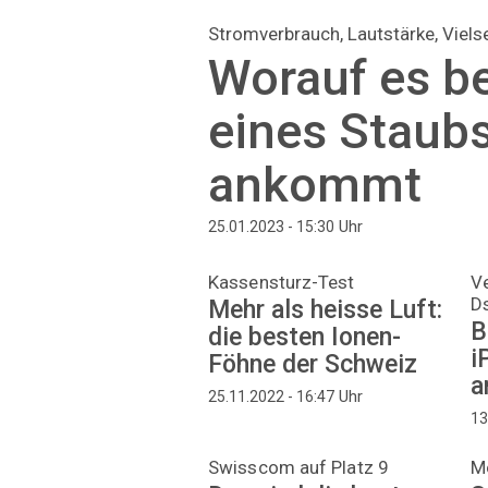
Stromverbrauch, Lautstärke, Viels
Worauf es b
eines Staub
ankommt
Uhr
25.01.2023 - 15:30
Kassensturz-Test
Ve
D
Mehr als heisse Luft:
B
die besten Ionen-
i
Föhne der Schweiz
a
Uhr
25.11.2022 - 16:47
13
Swisscom auf Platz 9
M