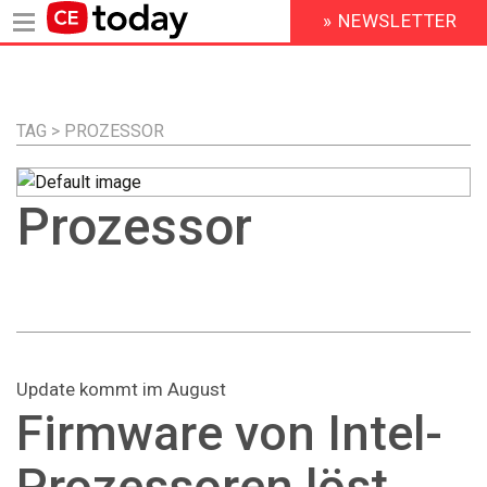
» NEWSLETTER
HEADER
MENU
Direkt
zum
Inhalt
TAG > PROZESSOR
Prozessor
Update kommt im August
Firmware von Intel-
Prozessoren löst