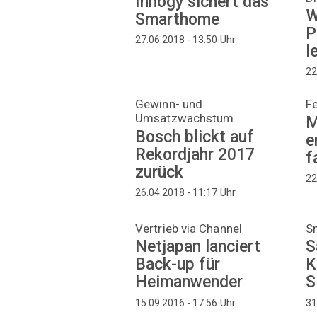
Innogy sichert das
W
Smarthome
P
Uhr
27.06.2018 - 13:50
l
22
Gewinn- und
F
Umsatzwachstum
M
Bosch blickt auf
e
Rekordjahr 2017
f
zurück
22
Uhr
26.04.2018 - 11:17
Vertrieb via Channel
S
Netjapan lanciert
S
Back-up für
K
Heimanwender
S
Uhr
15.09.2016 - 17:56
31