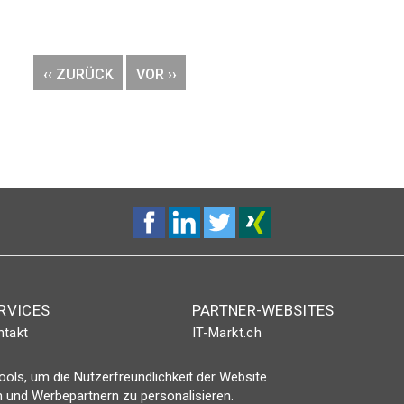
VORHERIGE
‹‹ ZURÜCK
NÄCHSTE
VOR ››
SEITE
SEITE
RVICES
PARTNER-WEBSITES
ntakt
IT-Markt.ch
nt-Plus-Eintrag
netzwoche.ch
ols, um die Nutzerfreundlichkeit der Website
gin
ICTjournal
 und Werbepartnern zu personalisieren.