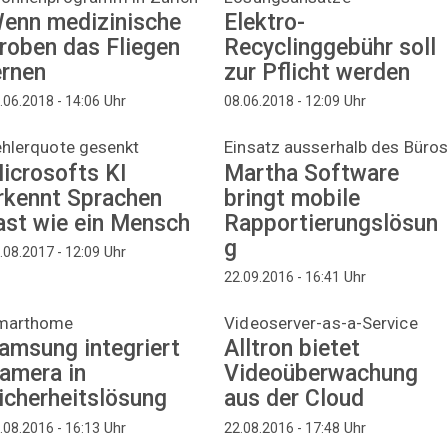
enn medizinische
Elektro-
roben das Fliegen
Recyclinggebühr soll
ernen
zur Pflicht werden
Uhr
Uhr
.06.2018 - 14:06
08.06.2018 - 12:09
ehlerquote gesenkt
Einsatz ausserhalb des Büro
icrosofts KI
Martha Software
rkennt Sprachen
bringt mobile
ast wie ein Mensch
Rapportierungslösun
g
Uhr
.08.2017 - 12:09
Uhr
22.09.2016 - 16:41
marthome
Videoserver-as-a-Service
amsung integriert
Alltron bietet
amera in
Videoüberwachung
icherheitslösung
aus der Cloud
Uhr
Uhr
.08.2016 - 16:13
22.08.2016 - 17:48