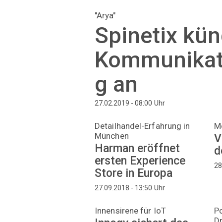
"Arya"
Spinetix kün
Kommunikat
g an
Uhr
27.02.2019 - 08:00
Detailhandel-Erfahrung in
Mo
München
V
Harman eröffnet
d
ersten Experience
28
Store in Europa
Uhr
27.09.2018 - 13:50
Innensirene für IoT
Po
D