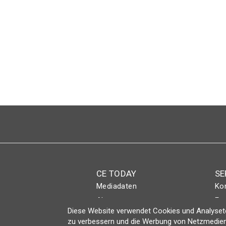
Seitennummerierung
CE TODAY
SE
Mediadaten
Ko
Abo
Eve
Diese Website verwendet Cookies und Analyseto
Magazin
Lo
zu verbessern und die Werbung von Netzmedien