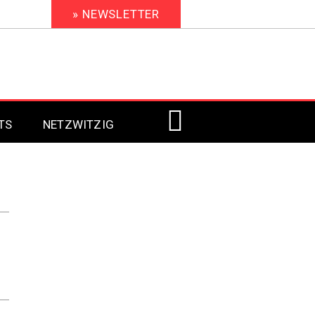
» NEWSLETTER
TS
NETZWITZIG
Digital Signage 2023
Digital Signage 2022
Digital Signage 2021
Digital Signage 2020
Digital Signage 2019