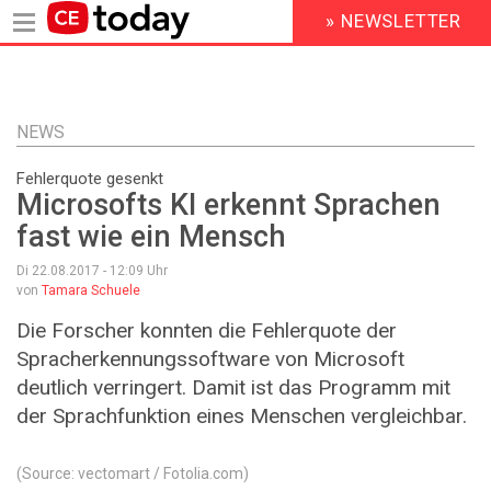
» NEWSLETTER
HEADER
MENU
Direkt
zum
Inhalt
NEWS
Fehlerquote gesenkt
Microsofts KI erkennt Sprachen
fast wie ein Mensch
Di 22.08.2017 - 12:09
Uhr
von
Tamara Schuele
Die Forscher konnten die Fehlerquote der
Spracherkennungssoftware von Microsoft
deutlich verringert. Damit ist das Programm mit
der Sprachfunktion eines Menschen vergleichbar.
(Source: vectomart / Fotolia.com)