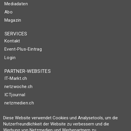
Mediadaten
Abo
Magazin
SERVICES
Kontakt
Event-Plus-Eintrag
Login
PARTNER-WEBSITES
IT-Markt.ch
netzwoche.ch
ICTjournal
netzmedien.ch
© NETZMEDIEN AG 2026
Diese Website verwendet Cookies und Analysetools, um die
Impressum
Nutzerfreundlichkeit der Website zu verbessern und die
Werbung von Netzmedien und Werbepartnern zu