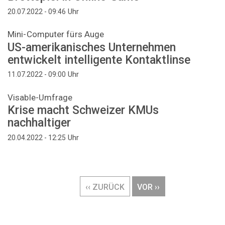
Uhr
20.07.2022 - 09:46
Mini-Computer fürs Auge
US-amerikanisches Unternehmen
entwickelt intelligente Kontaktlinse
Uhr
11.07.2022 - 09:00
Visable-Umfrage
Krise macht Schweizer KMUs
nachhaltiger
Uhr
20.04.2022 - 12:25
Seitennummerierung
VORHERIGE
‹‹ ZURÜCK
NÄCHSTE
VOR ››
SEITE
SEITE