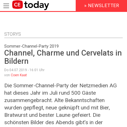
» NEWSLETTER
HEADER
MENU
Direkt
zum
Inhalt
STORYS
Sommer-Channel-Party 2019
Channel, Charme und Cervelats in
Bildern
Do 04.07.2019 - 16:01
Uhr
von
Coen Kaat
Die Sommer-Channel-Party der Netzmedien AG
hat dieses Jahr im Juli rund 500 Gäste
zusammengebracht. Alte Bekanntschaften
wurden gepflegt, neue geknüpft und mit Bier,
Bratwurst und bester Laune gefeiert. Die
schönsten Bilder des Abends gibt’s in der