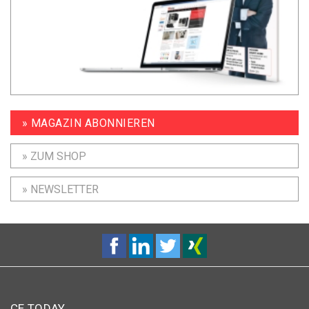
» MAGAZIN ABONNIEREN
» ZUM SHOP
» NEWSLETTER
CE TODAY