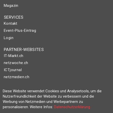
Magazin
SERVICES
Kontakt
Event-Plus-Eintrag
Login
PARTNER-WEBSITES
IT-Markt.ch
netzwoche.ch
ICTjournal
netzmedien.ch
© NETZMEDIEN AG 2026
Diese Website verwendet Cookies und Analysetools, um die
Impressum
Nutzerfreundlichkeit der Website zu verbessern und die
Werbung von Netzmedien und Werbepartnern zu
AGB
personalisieren. Weitere Infos:
Datenschutzerklärung
Nutzungsbestimmungen