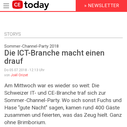
» NEWSLETTER
HEADER
MENU
Direkt
zum
Inhalt
STORYS
Sommer-Channel-Party 2018
Die ICT-Branche macht einen
drauf
Do 05.07.2018 - 12:13
Uhr
von
Joël Orizet
Am Mittwoch war es wieder so weit: Die
Schweizer IT- und CE-Branche traf sich zur
Sommer-Channel-Party. Wo sich sonst Fuchs und
Hase "gute Nacht" sagen, kamen rund 400 Gäste
zusammen und feierten, was das Zeug hielt. Ganz
ohne Brimborium.