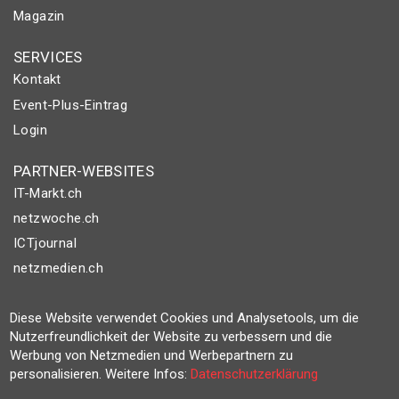
Magazin
SERVICES
Kontakt
Event-Plus-Eintrag
Login
PARTNER-WEBSITES
IT-Markt.ch
netzwoche.ch
ICTjournal
netzmedien.ch
© NETZMEDIEN AG 2026
Diese Website verwendet Cookies und Analysetools, um die
Impressum
Nutzerfreundlichkeit der Website zu verbessern und die
Werbung von Netzmedien und Werbepartnern zu
AGB
personalisieren. Weitere Infos:
Datenschutzerklärung
Nutzungsbestimmungen