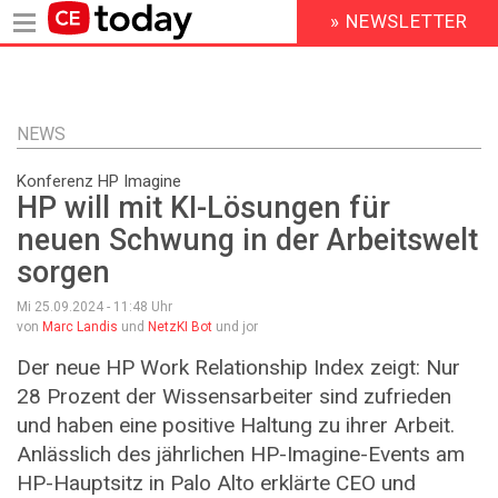
» NEWSLETTER
HEADER
MENU
Direkt
zum
Inhalt
NEWS
Konferenz HP Imagine
HP will mit KI-Lösungen für
neuen Schwung in der Arbeitswelt
sorgen
Mi 25.09.2024 - 11:48
Uhr
von
Marc Landis
und
NetzKI Bot
und jor
Der neue HP Work Relationship Index zeigt: Nur
28 Prozent der Wissensarbeiter sind zufrieden
und haben eine positive Haltung zu ihrer Arbeit.
Anlässlich des jährlichen HP-Imagine-Events am
HP-Hauptsitz in Palo Alto erklärte CEO und