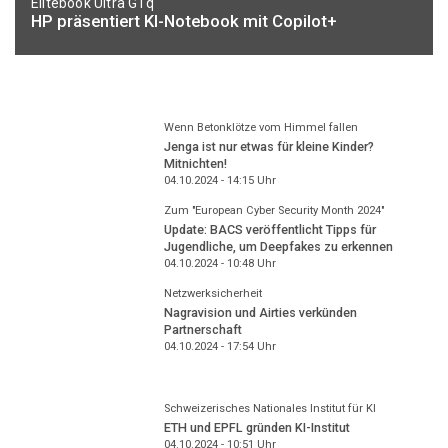
Elitebook Ultra G1q
HP präsentiert KI-Notebook mit Copilot+
Wenn Betonklötze vom Himmel fallen
Jenga ist nur etwas für kleine Kinder?
Mitnichten!
04.10.2024 - 14:15
Uhr
Zum "European Cyber Security Month 2024"
Update: BACS veröffentlicht Tipps für
Jugendliche, um Deepfakes zu erkennen
04.10.2024 - 10:48
Uhr
Netzwerksicherheit
Nagravision und Airties verkünden
Partnerschaft
04.10.2024 - 17:54
Uhr
Schweizerisches Nationales Institut für KI
ETH und EPFL gründen KI-Institut
04.10.2024 - 10:51
Uhr